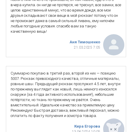
вчера купила. он нигде не протерся, не треснул, все замки, все
целое. единственный минус, что во время дождя, все мои
друзья складывают свои вещи в мой рюкзак! потому что он
не промокает даже в самый сильный ливень, ему нипочём
любые погодные условия. спасибо вам за такую
качественную вещь!
Аня Тимошенко
21.03.2025 7:05
Суммарно покупаю в третий раз, второй из них — позицию
5007. Рюкзак превосходного качества, отличные материалы,
ровные швы. Предыдущий рюкзак прослужил 4.5 лет, внутри
по-прежнему выглядит как новый, лишь немного износился
снаружи (за 4 года активного использования!), небольшие
потёртости, но ткань по-прежнему не рвётся. Очень
вместительный. Идеальное качество за приемлемую цену.
Рекомендую! Быстрая доставка, вежливый персонал, можно
оплатить по факту получения и осмотра товара.
Кира Егорова
13.06.2024 10:05