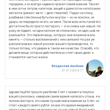
городами, и он всегда надежно хранил самое важное. Таскал
в нем сотни литров напитков, вещей и даже сотни килограмм
металла (ремонт авто — дело тяжелое!). Падал на спину,
разбивая стеклянные бутылки внутри — но ни осколки, ни
удары не повредили ни его, ни меня. После всех испытаний его
достаточно было просто постирать — и он снова как новый. Ни
разу не подвел, ни одна молния не сломалась, ни один шов не
разошелся. Это первая вещь, которую мне искренне жаль
менять — столько воспоминаний с ним связано! Но раз уж
рассматриваю новый рюкзак вашего производства, то
только потому, что уверен в таком же качестве. Спасибо, что
делаете вещи, которые действительно стоят своих денег и
становятся частью жизни.
Владислав Алейник
07.07.2025 8:17
здравствуйте! прошло уже более 5 лет с момента покупки
вашего рюкзака, наверное самое время написать отзыв. я в
полном восторге, это самое лучшее мое вложение за 5 лет, он
стоит каждого своего рубля. за все это время ежедневной
носки с ним ничего не произошло, он как новый, будто я его