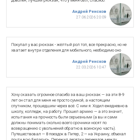
доволен, лучший рюкзак, что у меня был, спасибо.
Андрей Ренсков
27.06.2026 20:09
Покупал у вас рюкзак - жёлтый рол топ, все прекрасно, но не
хватает внутри отделения для мобильного, необходимо оно
Андрей Ренсков
22.03.2026 10:47
Хочу сказать огромное спасибо за ваш рюкзак — за эти 8-9
лет он стал для меня не просто сумкой, а настоящим
спутником, прошедшим через всё. С ним я: Ходил ежедневно в
школу, колледж, на работу. Прошел армию — а это значит,
испытания на прочность были серьезными (а вы и сами
должны понимать сколько всего срочники носят по
возвращению с увольнений обратно в воинскую часть).
Путешествовал — 8 поездок в Питер, 2 — на Украину, объехал
почти всю Беларусь. Пережил десятки переездов между