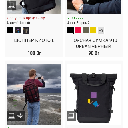
Доступен к предзаказу
В наличии
Цвет:
Чёрный
Цвет:
Чёрный
+3
ШОППЕР КИОТО L
ПОЯСНАЯ СУМКА 910
URBAN ЧЕРНЫЙ
180
Br
90
Br