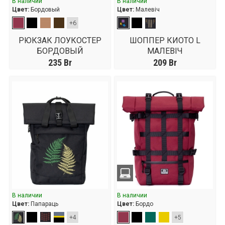
В наличии
В наличии
Цвет:
Бордовый
Цвет:
Малевiч
+6
РЮКЗАК ЛОУКОСТЕР
ШОППЕР КИОТО L
БОРДОВЫЙ
МАЛЕВІЧ
235
Br
209
Br
В наличии
В наличии
Цвет:
Папараць
Цвет:
Бордо
+4
+5