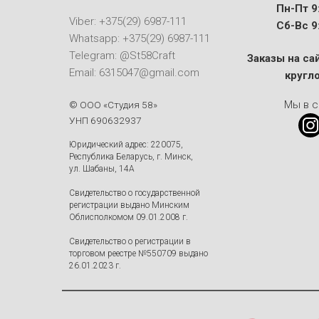
Пн-Пт 9:
Viber: +375(29) 6987-111
Сб-Вс 9:
Whatsapp: +375(29) 6987-111
Telegram: @St58Craft
Заказы на са
Email: 6315047@gmail.com
кругл
Мы в с
© ООО «Студия 58»
УНП 690632937
Юридический адрес: 220075,
Республика Беларусь, г. Минск,
ул. Шабаны, 14А
Свидетельство о государственной
регистрации выдано Минским
Облисполкомом 09.01.2008 г.
Свидетельство о регистрации в
торговом реестре №550709 выдано
26.01.2023 г.