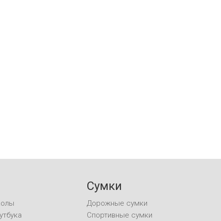
Сумки
колы
Дорожные сумки
утбука
Спортивные сумки