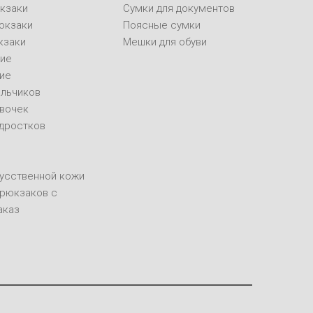
кзаки
Сумки для документов
юкзаки
Поясные сумки
кзаки
Мешки для обуви
ие
ие
альчиков
евочек
одростков
кусственной кожи
 рюкзаков с
аказ