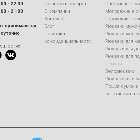
00 - 22:00
Гарантии и возврат
Спортивные рю
00 - 21:00
О компании
Молодёжные р
Контакты
Городскиие рю
йт принимаются
Блог
Рюкзаки мужск
осуточно
Политика
Рюкзаки женск
конфиденциальности
Рюкзаки для м
оц. сетях
Рюкзаки для д
Рюкзаки для п
Пеналы
Велорюкзаки
Рюкзаки из ис
Пошив сумок и
логотипом на з