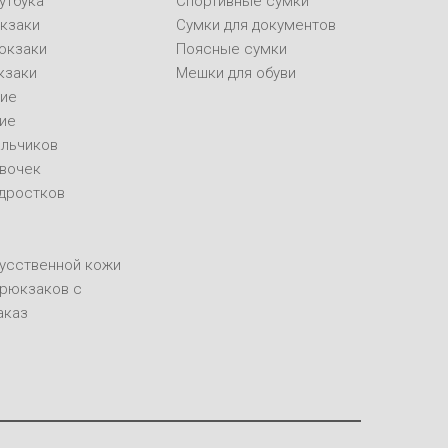
утбука
Спортивные сумки
кзаки
Сумки для документов
юкзаки
Поясные сумки
кзаки
Мешки для обуви
ие
ие
альчиков
евочек
одростков
кусственной кожи
 рюкзаков с
аказ