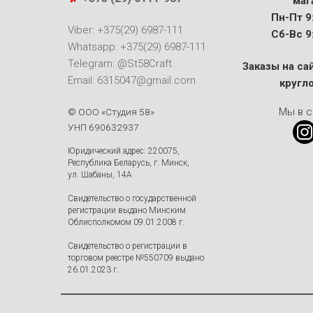
маг
Пн-Пт 9:
Viber: +375(29) 6987-111
Сб-Вс 9:
Whatsapp: +375(29) 6987-111
Telegram: @St58Craft
Заказы на са
Email: 6315047@gmail.com
кругл
Мы в с
© ООО «Студия 58»
УНП 690632937
Юридический адрес: 220075,
Республика Беларусь, г. Минск,
ул. Шабаны, 14А
Свидетельство о государственной
регистрации выдано Минским
Облисполкомом 09.01.2008 г.
Свидетельство о регистрации в
торговом реестре №550709 выдано
26.01.2023 г.