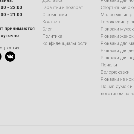
азина:
Доставка
Рюкзаки для но
00 - 22:00
Гарантии и возврат
Спортивные рю
00 - 21:00
О компании
Молодёжные р
Контакты
Городскиие рю
йт принимаются
Блог
Рюкзаки мужск
осуточно
Политика
Рюкзаки женск
конфиденциальности
Рюкзаки для м
оц. сетях
Рюкзаки для д
Рюкзаки для п
Пеналы
Велорюкзаки
Рюкзаки из ис
Пошив сумок и
логотипом на з