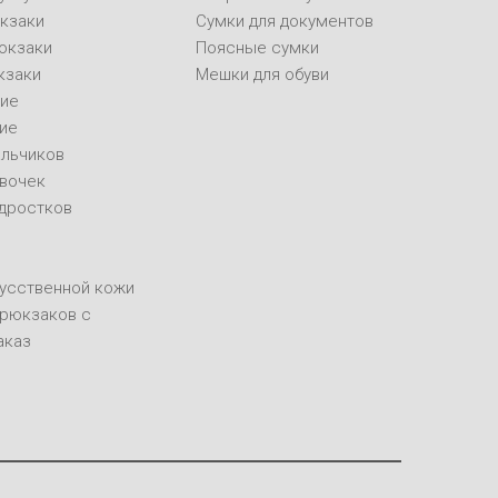
кзаки
Сумки для документов
юкзаки
Поясные сумки
кзаки
Мешки для обуви
ие
ие
альчиков
евочек
одростков
кусственной кожи
 рюкзаков с
аказ