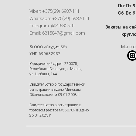
Пн-Пт 9:
Viber: +375(29) 6987-111
Сб-Вс 9:
Whatsapp: +375(29) 6987-111
Telegram: @St58Craft
Заказы на са
Email: 6315047@gmail.com
кругл
Мы в с
© ООО «Студия 58»
УНП 690632937
Юридический адрес: 220075,
Республика Беларусь, г. Минск,
ул. Шабаны, 14А
Свидетельство о государственной
регистрации выдано Минским
Облисполкомом 09.01.2008 г.
Свидетельство о регистрации в
торговом реестре №550709 выдано
26.01.2023 г.